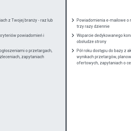
ch z Twojej branży - raz lub
Powiadomienia e-mailowe o n
trzy razy dziennie
kryteriów powiadomień i
Wsparcie dedykowanego konsu
obsłudze strony
 ogłoszeniami o przetargach,
Pół roku dostępu do bazy z a
zleceniach, zapytaniach
wynikach przetargów, planow
ofertowych, zapytaniach o cenę