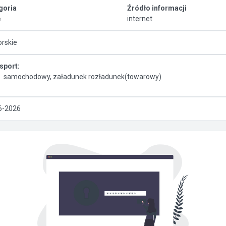
goria
Źródło informacji
ę
internet
rskie
sport:
samochodowy, załadunek rozładunek(towarowy)
6-2026