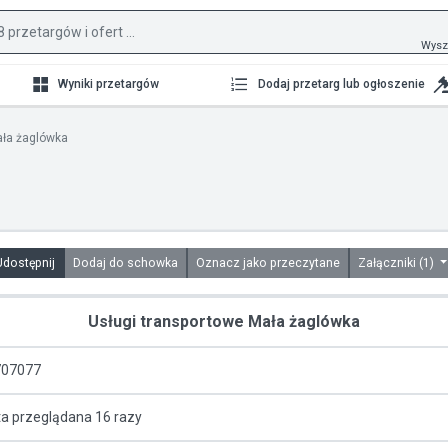
Wysz
Wyniki przetargów
Dodaj przetarg lub ogłoszenie
ała żaglówka
Udostępnij
Dodaj do schowka
Oznacz jako przeczytane
Załączniki (1)
Usługi transportowe Mała żaglówka
07077
ta przeglądana 16 razy