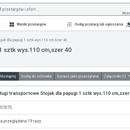
Wysz
Wyniki przetargów
Dodaj przetarg lub ogłoszenie
ojak dla papugi 1 sztk wys.110 cm,szer 40
 1 sztk wys.110 cm,szer 40
Udostępnij
Dodaj do schowka
Oznacz jako przeczytane
Załączniki (1)
ługi transportowe Stojak dla papugi 1 sztk wys.110 cm,szer
07075
ta przeglądana 19 razy