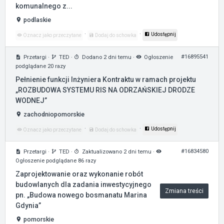
komunalnego z...
podlaskie
·
·
Udostępnij
Oznacz jako przeczytane
Dodaj do schowka
#16895541
Przetargi
·
TED
·
Dodano 2 dni temu
·
Ogłoszenie
podglądane 20 razy
Pełnienie funkcji Inżyniera Kontraktu w ramach projektu
„ROZBUDOWA SYSTEMU RIS NA ODRZAŃSKIEJ DRODZE
WODNEJ”
zachodniopomorskie
·
·
Udostępnij
Oznacz jako przeczytane
Dodaj do schowka
#16834580
Przetargi
·
TED
·
Zaktualizowano 2 dni temu
·
Ogłoszenie podglądane 86 razy
Zaprojektowanie oraz wykonanie robót
budowlanych dla zadania inwestycyjnego
Zmiana treści
pn. „Budowa nowego bosmanatu Marina
Gdynia”
pomorskie