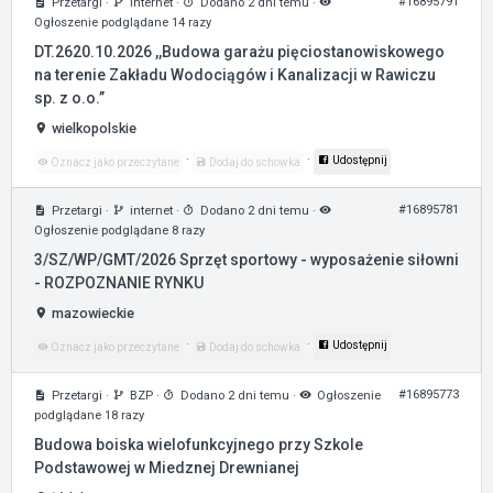
#16895791
Przetargi
·
internet
·
Dodano 2 dni temu
·
Ogłoszenie podglądane 14 razy
DT.2620.10.2026 ,,Budowa garażu pięciostanowiskowego
na terenie Zakładu Wodociągów i Kanalizacji w Rawiczu
sp. z o.o.’’
wielkopolskie
·
·
Udostępnij
Oznacz jako przeczytane
Dodaj do schowka
#16895781
Przetargi
·
internet
·
Dodano 2 dni temu
·
Ogłoszenie podglądane 8 razy
3/SZ/WP/GMT/2026 Sprzęt sportowy - wyposażenie siłowni
- ROZPOZNANIE RYNKU
mazowieckie
·
·
Udostępnij
Oznacz jako przeczytane
Dodaj do schowka
#16895773
Przetargi
·
BZP
·
Dodano 2 dni temu
·
Ogłoszenie
podglądane 18 razy
Budowa boiska wielofunkcyjnego przy Szkole
Podstawowej w Miedznej Drewnianej