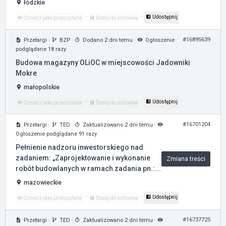
łódzkie
·
·
Udostępnij
Oznacz jako przeczytane
Dodaj do schowka
#16895639
Przetargi
·
BZP
·
Dodano 2 dni temu
·
Ogłoszenie
podglądane 18 razy
Budowa magazyny OLiOC w miejscowości Jadowniki
Mokre
małopolskie
·
·
Udostępnij
Oznacz jako przeczytane
Dodaj do schowka
#16701204
Przetargi
·
TED
·
Zaktualizowano 2 dni temu
·
Ogłoszenie podglądane 91 razy
Pełnienie nadzoru inwestorskiego nad
zadaniem: „Zaprojektowanie i wykonanie
Zmiana treści
robót budowlanych w ramach zadania pn.:...
mazowieckie
·
·
Udostępnij
Oznacz jako przeczytane
Dodaj do schowka
#16737725
Przetargi
·
TED
·
Zaktualizowano 2 dni temu
·