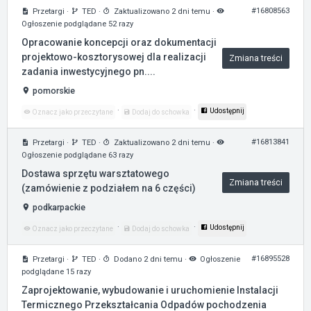
#16808563
Przetargi
·
TED
·
Zaktualizowano 2 dni temu
·
Ogłoszenie podglądane 52 razy
Opracowanie koncepcji oraz dokumentacji
projektowo-kosztorysowej dla realizacji
Zmiana treści
zadania inwestycyjnego pn....
pomorskie
·
·
Udostępnij
Oznacz jako przeczytane
Dodaj do schowka
#16813841
Przetargi
·
TED
·
Zaktualizowano 2 dni temu
·
Ogłoszenie podglądane 63 razy
Dostawa sprzętu warsztatowego
Zmiana treści
(zamówienie z podziałem na 6 części)
podkarpackie
·
·
Udostępnij
Oznacz jako przeczytane
Dodaj do schowka
#16895528
Przetargi
·
TED
·
Dodano 2 dni temu
·
Ogłoszenie
podglądane 15 razy
Zaprojektowanie, wybudowanie i uruchomienie Instalacji
Termicznego Przekształcania Odpadów pochodzenia