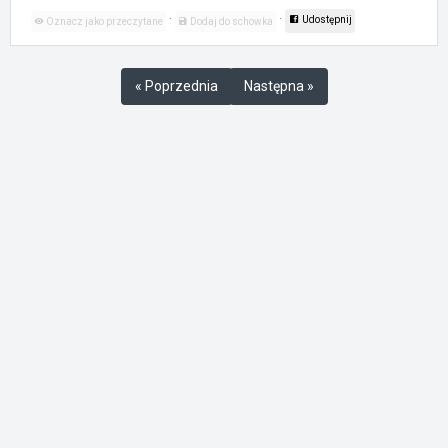
·
·
Udostępnij
Oznacz jako przeczytane
Dodaj do schowka
« Poprzednia
Następna »