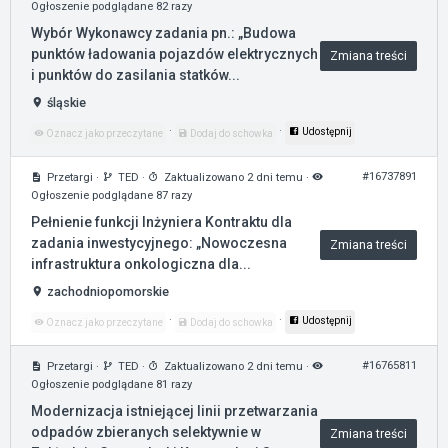
Ogłoszenie podglądane 82 razy
Wybór Wykonawcy zadania pn.: „Budowa
punktów ładowania pojazdów elektrycznych
Zmiana treści
i punktów do zasilania statków...
śląskie
·
·
Udostępnij
Oznacz jako przeczytane
Dodaj do schowka
#16737891
Przetargi
·
TED
·
Zaktualizowano 2 dni temu
·
Ogłoszenie podglądane 87 razy
Pełnienie funkcji Inżyniera Kontraktu dla
zadania inwestycyjnego: „Nowoczesna
Zmiana treści
infrastruktura onkologiczna dla...
zachodniopomorskie
·
·
Udostępnij
Oznacz jako przeczytane
Dodaj do schowka
#16765811
Przetargi
·
TED
·
Zaktualizowano 2 dni temu
·
Ogłoszenie podglądane 81 razy
Modernizacja istniejącej linii przetwarzania
odpadów zbieranych selektywnie w
Zmiana treści