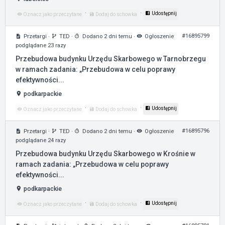
·
·
Udostępnij
Oznacz jako przeczytane
Dodaj do schowka
#16895799
Przetargi
·
TED
·
Dodano 2 dni temu
·
Ogłoszenie
podglądane 23 razy
Przebudowa budynku Urzędu Skarbowego w Tarnobrzegu
w ramach zadania: „Przebudowa w celu poprawy
efektywności...
podkarpackie
·
·
Udostępnij
Oznacz jako przeczytane
Dodaj do schowka
#16895796
Przetargi
·
TED
·
Dodano 2 dni temu
·
Ogłoszenie
podglądane 24 razy
Przebudowa budynku Urzędu Skarbowego w Krośnie w
ramach zadania: „Przebudowa w celu poprawy
efektywności...
podkarpackie
·
·
Udostępnij
Oznacz jako przeczytane
Dodaj do schowka