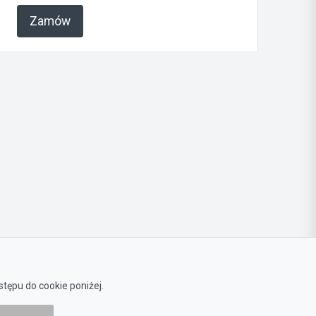
Zamów
Masz wątpliwości?
tępu do cookie poniżej.
Rozwiejmy je na podstawie
załączników.