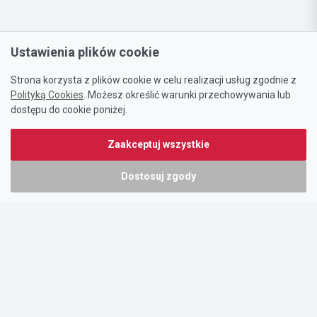
Ustawienia plików cookie
Strona korzysta z plików cookie w celu realizacji usług zgodnie z
Polityką Cookies
. Możesz określić warunki przechowywania lub
dostępu do cookie poniżej.
Zaakceptuj wszystkie
Dostosuj zgody
Portal oferty-biznesowe.pl prowadzony jest przez:
DTK&W Zespół Ogłoszeniowy Sp. z o.o.
ul. Adama Mickiewicza 37/58
01-625 Warszawa
NIP 7221628723