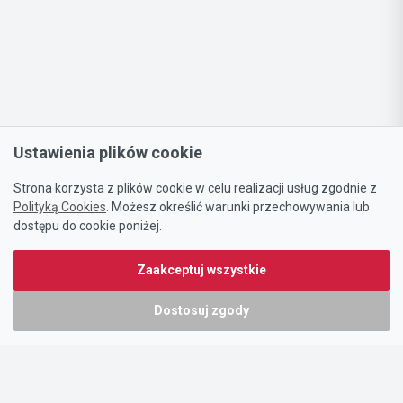
Ustawienia plików cookie
Strona korzysta z plików cookie w celu realizacji usług zgodnie z
Polityką Cookies
. Możesz określić warunki przechowywania lub
dostępu do cookie poniżej.
Zaakceptuj wszystkie
Dostosuj zgody
Portal oferty-biznesowe.pl prowadzony jest przez:
DTK&W Zespół Ogłoszeniowy Sp. z o.o.
ul. Adama Mickiewicza 37/58