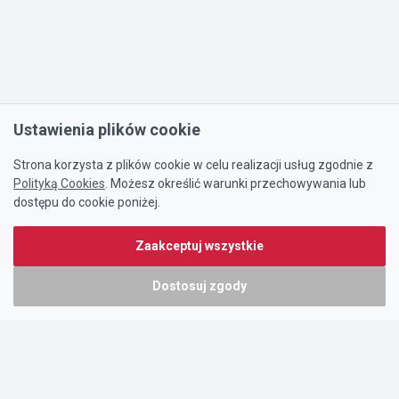
Ustawienia plików cookie
Strona korzysta z plików cookie w celu realizacji usług zgodnie z
Polityką Cookies
. Możesz określić warunki przechowywania lub
dostępu do cookie poniżej.
Zaakceptuj wszystkie
Dostosuj zgody
Portal oferty-biznesowe.pl prowadzony jest przez:
DTK&W Zespół Ogłoszeniowy Sp. z o.o.
ul. Adama Mickiewicza 37/58
01-625 Warszawa