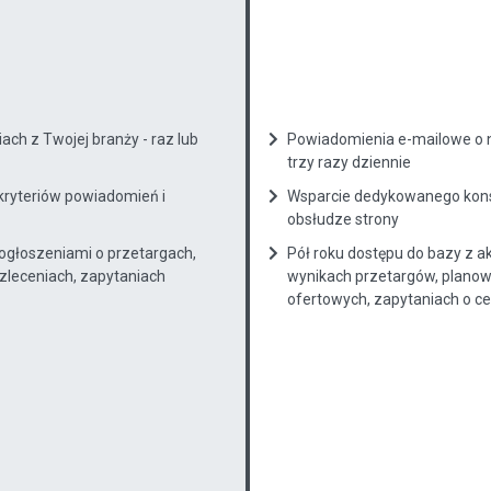
ch z Twojej branży - raz lub
Powiadomienia e-mailowe o n
trzy razy dziennie
kryteriów powiadomień i
Wsparcie dedykowanego konsu
obsłudze strony
 ogłoszeniami o przetargach,
Pół roku dostępu do bazy z a
zleceniach, zapytaniach
wynikach przetargów, planow
ofertowych, zapytaniach o cenę