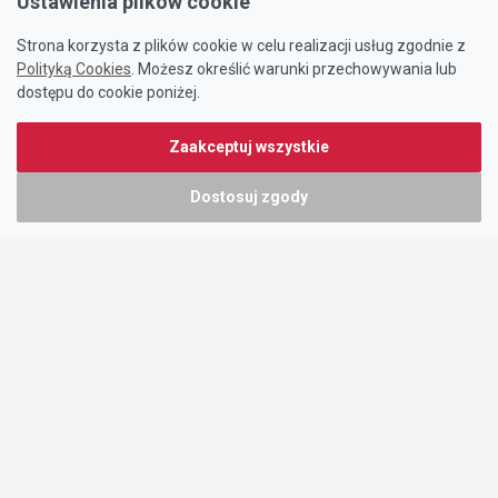
Ustawienia plików cookie
Strona korzysta z plików cookie w celu realizacji usług zgodnie z
Polityką Cookies
. Możesz określić warunki przechowywania lub
dostępu do cookie poniżej.
Zaakceptuj wszystkie
Dostosuj zgody
Portal oferty-biznesowe.pl prowadzony jest przez:
DTK&W Zespół Ogłoszeniowy Sp. z o.o.
ul. Adama Mickiewicza 37/58
01-625 Warszawa
NIP 7221628723
O nas
Cennik