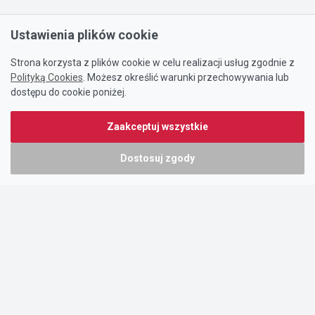
Ustawienia plików cookie
Strona korzysta z plików cookie w celu realizacji usług zgodnie z
Polityką Cookies
. Możesz określić warunki przechowywania lub
dostępu do cookie poniżej.
Zaakceptuj wszystkie
Dostosuj zgody
Portal oferty-biznesowe.pl prowadzony jest przez:
DTK&W Zespół Ogłoszeniowy Sp. z o.o.
ul. Adama Mickiewicza 37/58
01-625 Warszawa
NIP 7221628723