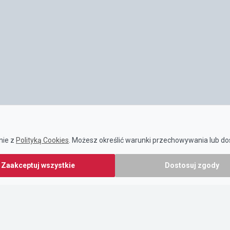
nie z
Polityką Cookies
. Możesz określić warunki przechowywania lub dos
Zaakceptuj wszystkie
Dostosuj zgody
POMOCNE LINKI
O nas
Informacja dla użytkowników
Źródła informacji
Pomoc techniczna