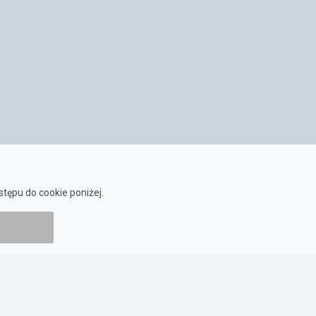
tępu do cookie poniżej.
ZASADY KORZYSTANIA
Regulamin
Polityka prywatności
Polityka cookies
Ustawienia Cookies