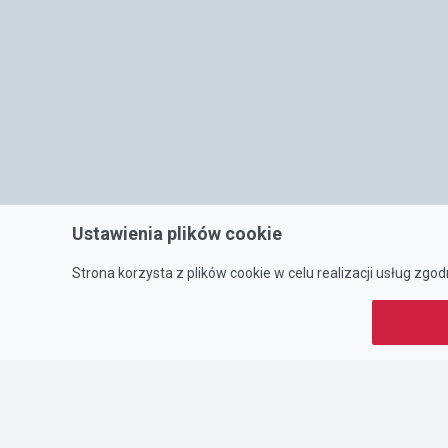
Ustawienia plików cookie
Strona korzysta z plików cookie w celu realizacji usług zgod
O NAS
Portal oferty-biznesowe.pl prowadzony jest przez:
DTK&W Zespół Ogłoszeniowy Sp. z o.o.
ul. Adama Mickiewicza 37/58