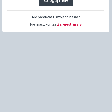
Zaloguj mnie
Nie pamiętasz swojego hasła?
Nie masz konta?
Zarejestruj się