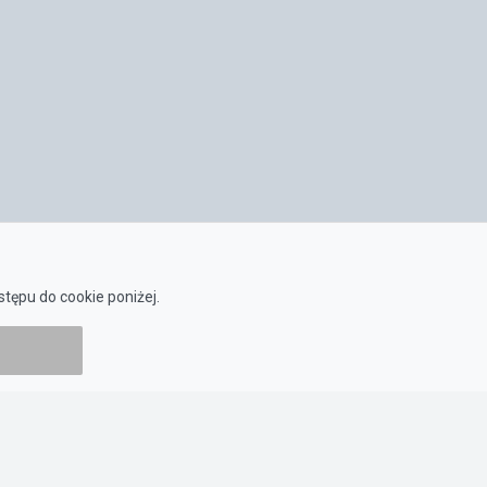
tępu do cookie poniżej.
ZASADY KORZYSTANIA
Regulamin
Polityka prywatności
Polityka cookies
Ustawienia Cookies