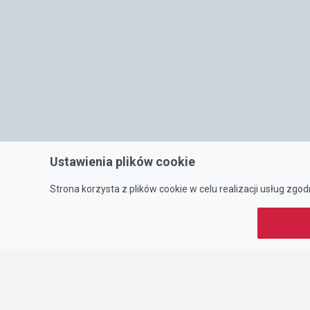
Ustawienia plików cookie
Strona korzysta z plików cookie w celu realizacji usług zgod
O NAS
Portal oferty-biznesowe.pl prowadzony jest przez:
DTK&W Zespół Ogłoszeniowy Sp. z o.o.
ul. Adama Mickiewicza 37/58