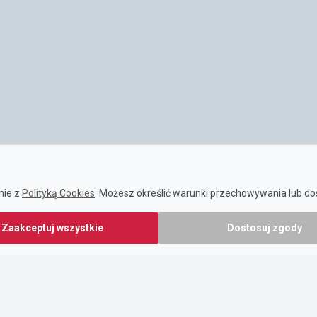
nie z
Polityką Cookies
. Możesz określić warunki przechowywania lub dos
Zaakceptuj wszystkie
Dostosuj zgody
POMOCNE LINKI
O nas
Informacja dla użytkowników
Źródła informacji
Pomoc techniczna