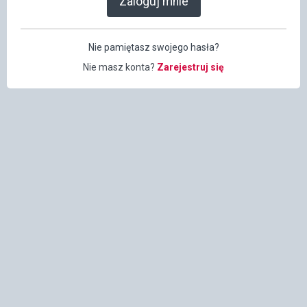
Zaloguj mnie
Nie pamiętasz swojego hasła?
Nie masz konta?
Zarejestruj się