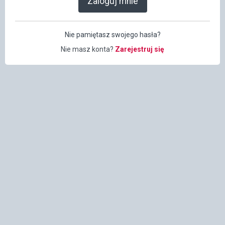
Zaloguj mnie
Nie pamiętasz swojego hasła?
Nie masz konta?
Zarejestruj się