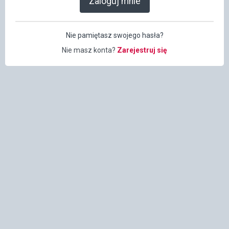
Zaloguj mnie
Nie pamiętasz swojego hasła?
Nie masz konta?
Zarejestruj się