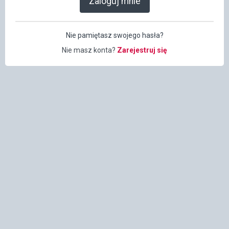
Zaloguj mnie
Nie pamiętasz swojego hasła?
Nie masz konta?
Zarejestruj się